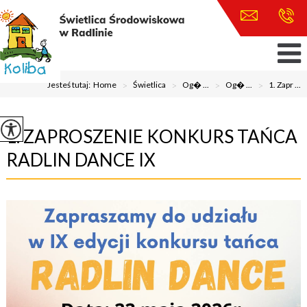
Jesteś tutaj:
Home
>
Świetlica
>
Og� ...
>
Og� ...
>
1. Zapr ...
1. ZAPROSZENIE KONKURS TAŃCA
RADLIN DANCE IX