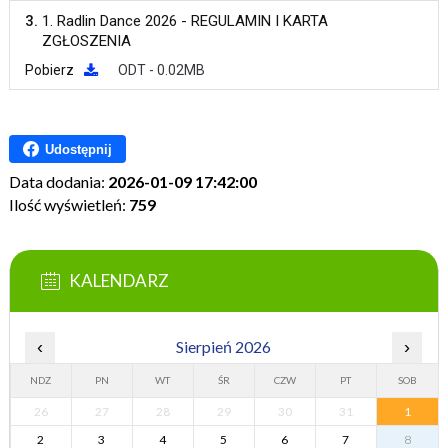
3.
1. Radlin Dance 2026 - REGULAMIN I KARTA
ZGŁOSZENIA
Pobierz
ODT - 0.02MB
Udostępnij
Data dodania:
2026-01-09 17:42:00
Ilość wyświetleń:
759
KALENDARZ
‹
Sierpień 2026
›
NDZ
PN
WT
ŚR
CZW
PT
SOB
26
27
28
29
30
31
1
2
3
4
5
6
7
8