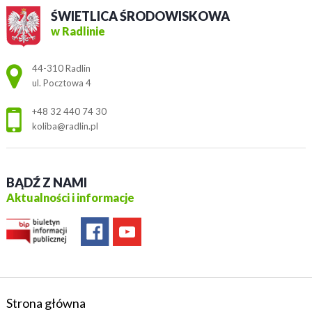
ŚWIETLICA ŚRODOWISKOWA
w Radlinie
Adres pocztowy:
44-310 Radlin
ul. Pocztowa 4
+48 32 440 74 30
koliba@radlin.pl
BĄDŹ Z NAMI
Aktualności i informacje
Strona główna