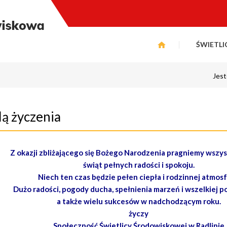
ŚWIETLI
Jest
lą życzenia
Z okazji zbliżającego się Bożego Narodzenia pragniemy wszys
świąt pełnych radości i spokoju.
Niech ten czas będzie pełen ciepła i rodzinnej atmosf
Dużo radości, pogody ducha, spełnienia marzeń i wszelkiej p
a także wielu sukcesów w nadchodzącym roku.
życzy
Społeczność Świetlicy Środowiskowej w Radlinie