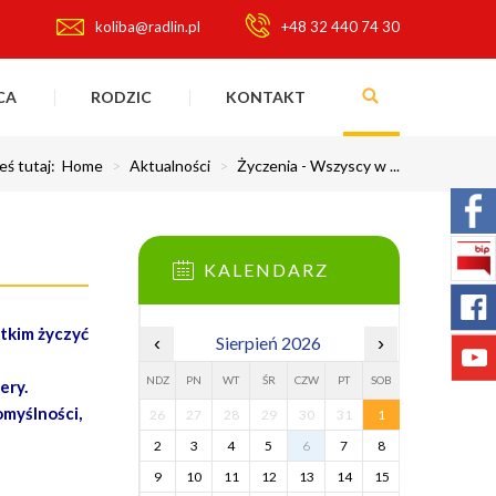
koliba@radlin.pl
+48 32 440 74 30
CA
RODZIC
KONTAKT
eś tutaj:
Home
>
Aktualności
>
Życzenia - Wszyscy w ...
KALENDARZ
tkim życzyć
‹
Sierpień 2026
›
NDZ
PN
WT
ŚR
CZW
PT
SOB
ery.
omyślności,
26
27
28
29
30
31
1
2
3
4
5
6
7
8
9
10
11
12
13
14
15