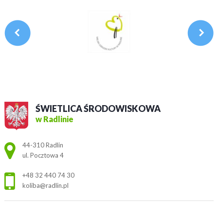
ŚWIETLICA ŚRODOWISKOWA
w Radlinie
Adres pocztowy:
44-310 Radlin
ul. Pocztowa 4
+48 32 440 74 30
koliba@radlin.pl