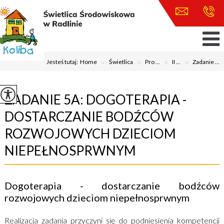
Jesteś tutaj:
Home
>
Świetlica
>
Pro ...
>
II ...
>
Zadanie ...
ZADANIE 5A: DOGOTERAPIA -
DOSTARCZANIE BODŹCÓW
ROZWOJOWYCH DZIECIOM
NIEPEŁNOSPRWNYM
Dogoterapia - dostarczanie bodźców
rozwojowych dzieciom niepełnosprwnym
Realizacja zadania przyczyni się do podniesienia kompetencji