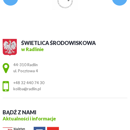
ŚWIETLICA ŚRODOWISKOWA
w Radlinie
Adres pocztowy:
44-310 Radlin
ul. Pocztowa 4
+48 32 440 74 30
koliba@radlin.pl
BĄDŹ Z NAMI
Aktualności i informacje