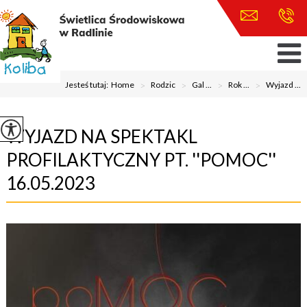
Jesteś tutaj:
Home
>
Rodzic
>
Gal ...
>
Rok ...
>
Wyjazd ...
WYJAZD NA SPEKTAKL
PROFILAKTYCZNY PT. ''POMOC''
16.05.2023