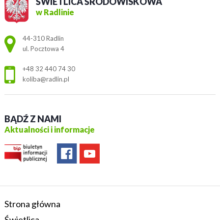
ŚWIETLICA ŚRODOWISKOWA
w Radlinie
Adres pocztowy:
44-310 Radlin
ul. Pocztowa 4
+48 32 440 74 30
koliba@radlin.pl
BĄDŹ Z NAMI
Aktualności i informacje
Strona główna
Świetlica