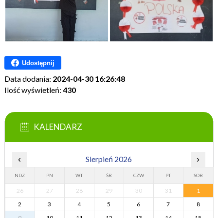
Udostępnij
Data dodania:
2024-04-30 16:26:48
Ilość wyświetleń:
430
KALENDARZ
‹
Sierpień 2026
›
NDZ
PN
WT
ŚR
CZW
PT
SOB
26
27
28
29
30
31
1
2
3
4
5
6
7
8
9
10
11
12
13
14
15