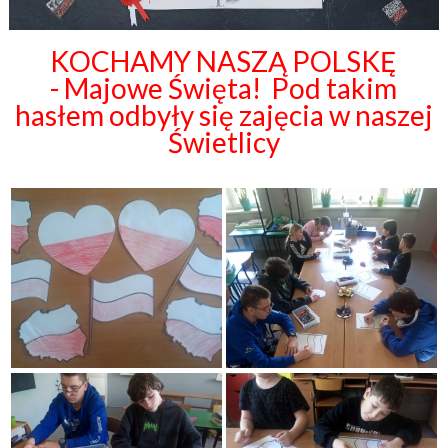
KOCHAMY NASZĄ POLSKĘ
- Majowe Święta! Pod takim
hasłem odbyły się zajęcia w naszej
Świetlicy