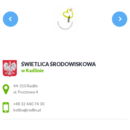
ŚWIETLICA ŚRODOWISKOWA
w Radlinie
Adres pocztowy:
44-310 Radlin
ul. Pocztowa 4
+48 32 440 74 30
koliba@radlin.pl