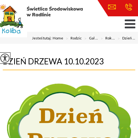
Jesteś tutaj:
Home
>
Rodzic
>
Gal ...
>
Rok ...
>
Dzień ...
DZIEŃ DRZEWA 10.10.2023