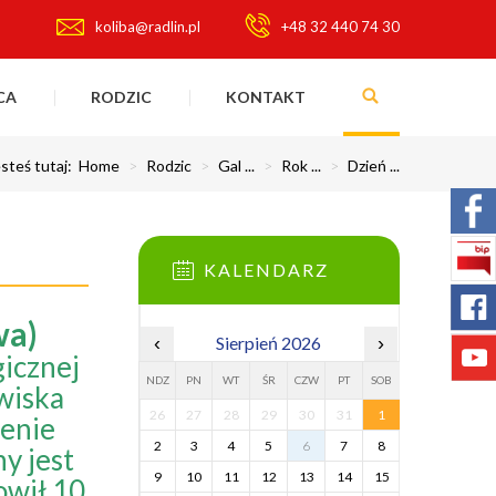
koliba@radlin.pl
+48 32 440 74 30
CA
RODZIC
KONTAKT
steś tutaj:
Home
>
Rodzic
>
Gal ...
>
Rok ...
>
Dzień ...
KALENDARZ
wa)
‹
Sierpień 2026
›
icznej
NDZ
PN
WT
ŚR
CZW
PT
SOB
wiska
26
27
28
29
30
31
1
zenie
2
3
4
5
6
7
8
y jest
9
10
11
12
13
14
15
owił 10