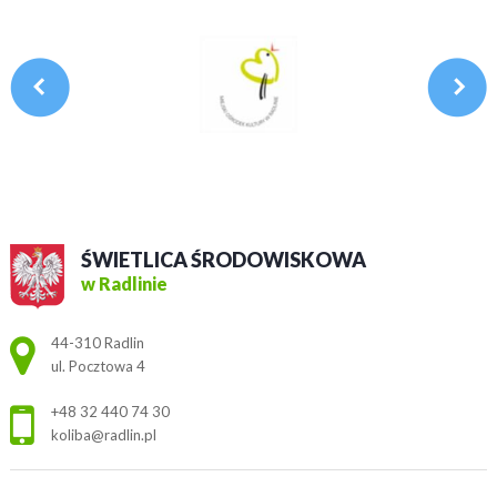
ŚWIETLICA ŚRODOWISKOWA
w Radlinie
Adres pocztowy:
44-310 Radlin
ul. Pocztowa 4
+48 32 440 74 30
koliba@radlin.pl