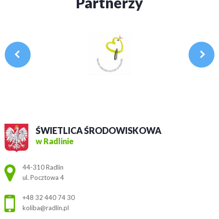
Partnerzy
ŚWIETLICA ŚRODOWISKOWA
w Radlinie
Adres pocztowy:
44-310 Radlin
ul. Pocztowa 4
+48 32 440 74 30
koliba@radlin.pl