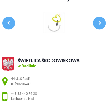
ŚWIETLICA ŚRODOWISKOWA
w Radlinie
Adres pocztowy:
44-310 Radlin
ul. Pocztowa 4
+48 32 440 74 30
koliba@radlin.pl