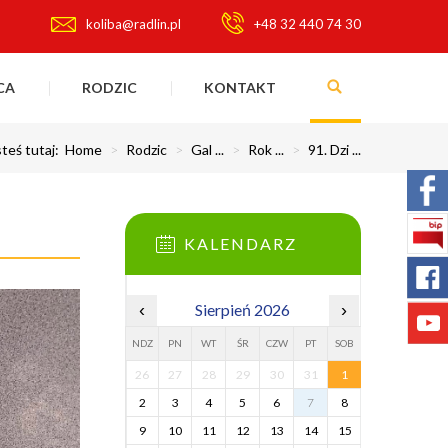
koliba@radlin.pl
+48 32 440 74 30
CA
RODZIC
KONTAKT
steś tutaj:
Home
>
Rodzic
>
Gal ...
>
Rok ...
>
91. Dzi ...
KALENDARZ
‹
Sierpień 2026
›
NDZ
PN
WT
ŚR
CZW
PT
SOB
26
27
28
29
30
31
1
2
3
4
5
6
7
8
9
10
11
12
13
14
15