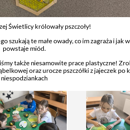
zej Świetlicy królowały pszczoły!
go szukają te małe owady, co im zagraża i jak w
powstaje miód.
liśmy także niesamowite prace plastyczne! Zro
bąbelkowej oraz urocze pszczółki z jajeczek po 
niespodziankach