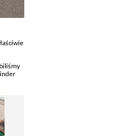
łaściwie
biliśmy
kinder