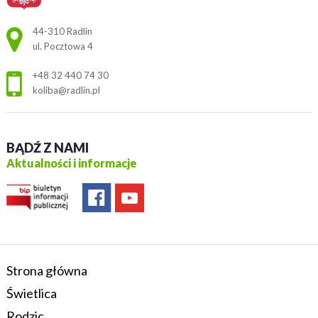
Adres pocztowy:
44-310 Radlin
ul. Pocztowa 4
+48 32 440 74 30
koliba@radlin.pl
BĄDŹ Z NAMI
Aktualności i informacje
Strona główna
Świetlica
Rodzic