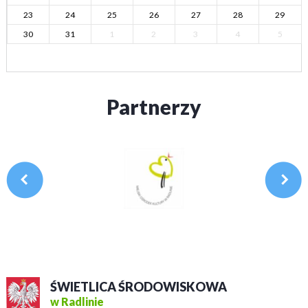
23
24
25
26
27
28
29
30
31
1
2
3
4
5
Partnerzy
ŚWIETLICA ŚRODOWISKOWA
w Radlinie