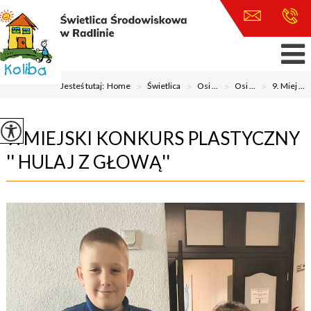
Jesteś tutaj:
Home
>
Świetlica
>
Osi ...
>
Osi ...
>
9. Miej ...
9. MIEJSKI KONKURS PLASTYCZNY
'' HULAJ Z GŁOWĄ''