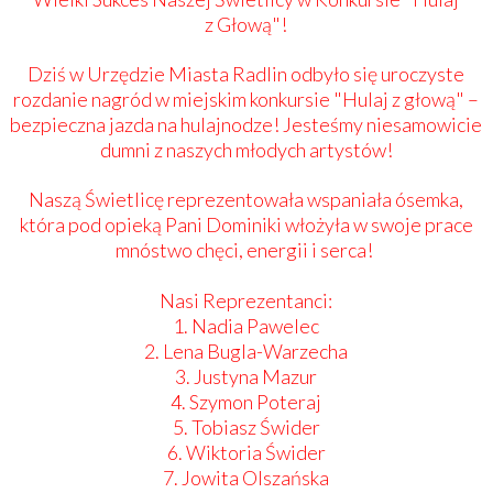
z Głową"!
​Dziś w Urzędzie
Miasta Radlin
odbyło się uroczyste
rozdanie nagród w miejskim konkursie "Hulaj z głową" –
bezpieczna jazda na hulajnodze! Jesteśmy niesamowicie
dumni z naszych młodych artystów!
​Naszą Świetlicę reprezentowała wspaniała ósemka,
która pod opieką Pani Dominiki włożyła w swoje prace
mnóstwo chęci, energii i serca!
Nasi Reprezentanci:
1. ​Nadia Pawelec
2. ​Lena Bugla-Warzecha
3. ​Justyna Mazur
4. ​Szymon Poteraj
5. ​Tobiasz Świder
6. ​Wiktoria Świder
7. ​Jowita Olszańska