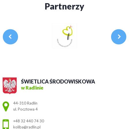
Partnerzy
ŚWIETLICA ŚRODOWISKOWA
w Radlinie
Adres pocztowy:
44-310 Radlin
ul. Pocztowa 4
+48 32 440 74 30
koliba@radlin.pl