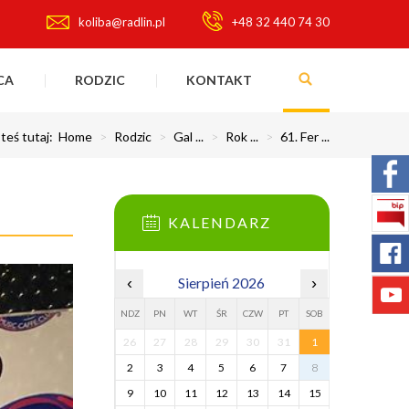
koliba@radlin.pl
+48 32 440 74 30
CA
RODZIC
KONTAKT
teś tutaj:
Home
>
Rodzic
>
Gal ...
>
Rok ...
>
61. Fer ...
KALENDARZ
‹
Sierpień 2026
›
NDZ
PN
WT
ŚR
CZW
PT
SOB
26
27
28
29
30
31
1
2
3
4
5
6
7
8
9
10
11
12
13
14
15