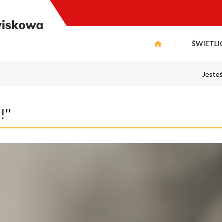
ŚWIETLI
Jesteś
''