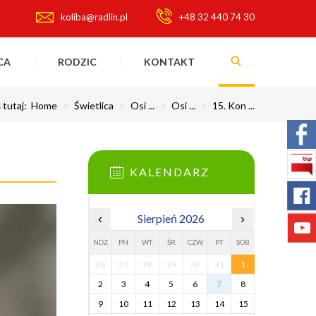
koliba@radlin.pl
+48 32 440 74 30
CA
RODZIC
KONTAKT
 tutaj:
Home
>
Świetlica
>
Osi ...
>
Osi ...
>
15. Kon ...
KALENDARZ
‹
Sierpień 2026
›
NDZ
PN
WT
ŚR
CZW
PT
SOB
26
27
28
29
30
31
1
2
3
4
5
6
7
8
9
10
11
12
13
14
15